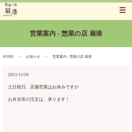
メ
営業案内 - 惣菜の店 扇港
HOME
お知らせ
営業案内 - 惣菜の店 扇港
2021/11/20
土日祝日、店舗営業はお休みですが
お弁当等の注文は、承ります！