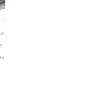
もと
た
帰り