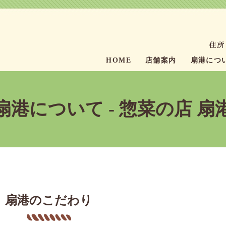
HOME
店舗案内
扇港につ
扇港について - 惣菜の店 扇
扇港のこだわり