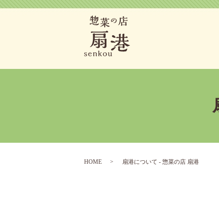
HOME
扇港について - 惣菜の店 扇港